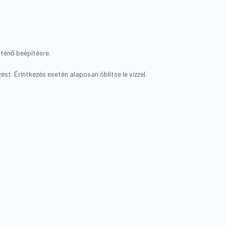
́nő beépítésre.
t. Érintkezés esetén alaposan öblítse le vízzel.