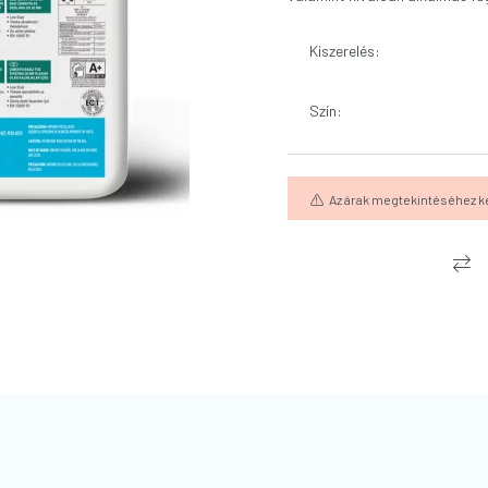
Kiszerelés
:
Szín
:
Az árak megtekintéséhez k