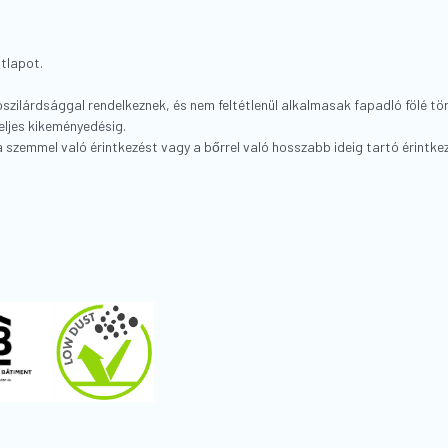
atlapot.
ilárdsággal rendelkeznek, és nem feltétlenül alkalmasak fapadló fölé törte
teljes kikeményedésig.
szemmel való érintkezést vagy a bőrrel való hosszabb ideig tartó érintkezés