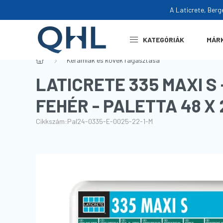
A Laticrete, Berg
KATEGÓRIÁK
MÁR
Kerámiák és kövek ragasztása
LATICRETE 335 MAXI S 
FEHÉR - PALETTA 48 X 
Cikkszám:
Pal24-0335-E-0025-22-1-M