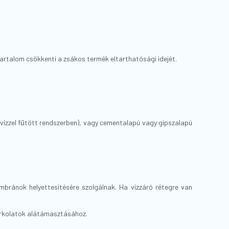
atartalom csökkenti a zsákos termék eltarthatósági idejét.
 vízzel fűtött rendszerben), vagy cementalapú vagy gipszalapú
ránok helyettesítésére szolgálnak. Ha vízzáró rétegre van
urkolatok alátámasztásához.