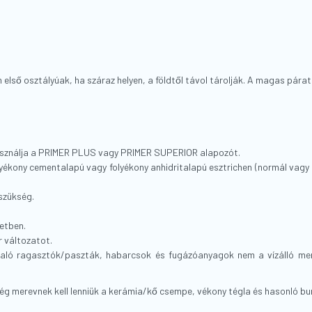
első osztályúak, ha száraz helyen, a földtől távol tárolják. A magas pár
 használja a PRIMER PLUS vagy PRIMER SUPERIOR alapozót.
olyékony cementalapú vagy folyékony anhidritalapú esztrichen (normál vagy
zükség.
zetben.
r változatot.
aló ragasztók/paszták, habarcsok és fugázóanyagok nem a vízálló memb
lég merevnek kell lenniük a kerámia/kő csempe, vékony tégla és hasonló b