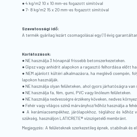
● 4 kg/m2 10 x 10 mm-es fogazott simítóval
● 7- 8 kg/m2 15 x 20 mm-es fogazott simítóval
Szavatossági idő:
A termék gyárilag lezárt csomagolásai egy (1) évig garantáltan 
Korlátozások:
● NE használja 3 hónapnál frissebb betonszerkezeteken.
● Gipsz vagy anhidrit alapokon a ragasztó felhordása előtt
● NEM ajánlott kültéri alkalmazásra, ha meglévő csempén, f
lapokon használják.
● NE használja olyan felületeken, ahol gyors járhatóságra van s
● NE használja fa, fém, gumi, PVC vagy linóleum felületeken.
● NE használja nedvességre érzékeny köveken, nedves környe
● Fehér vagy világos színű márványhoz/kőhöz használja a fehé
● A kerámiacsempékhez, járólapokhoz, téglához és kőhöz v
szükség, használjon LATICRETE® vízszigetelő membránt.
Megjegyzés: A felületeknek szerkezetileg épnek, stabilnak és e