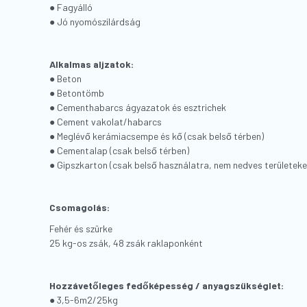
● Fagyálló
● Jó nyomószilárdság
Alkalmas aljzatok:
● Beton
● Betontömb
● Cementhabarcs ágyazatok és esztrichek
● Cement vakolat/habarcs
● Meglévő kerámiacsempe és kő (csak belső térben)
● Cementalap (csak belső térben)
● Gipszkarton (csak belső használatra, nem nedves területeken
Csomagolás:
Fehér és szürke
25 kg-os zsák, 48 zsák raklaponként
Hozzávetőleges fedőképesség / anyagszükséglet:
● 3,5-6m2/25kg