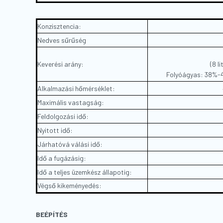
Konzisztencia:
Nedves sűrűség
Keverési arány:
(8 l
Folyóágyas: 38%-40
Alkalmazási hőmérséklet:
Maximális vastagság:
Feldolgozási idő:
Nyitott idő:
Járhatóvá válási idő:
Idő a fugázásig:
Idő a teljes üzemkész állapotig:
Végső kikeményedés:
BEÉPÍTÉS