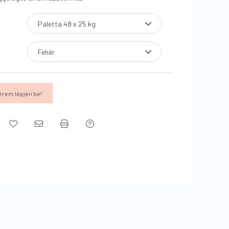
érem lépjen be!