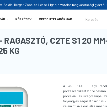
er-Seidle, Berger-Zobel és Hesse-Lignal hivatalos magyarországi gyártói k
KÁK
KÉPZÉSEK
VISZONTELADÓKNAK
- RAGASZTÓ, C2TE S1 20 MM-
25 KG
A 335 MAXI S egy rendkívü
porzáscsökkentett felhasznála
porcelán- és üvegcsempe, va
folyóágyas ragasztóként is 
valamint kiválóan alkalmas fu