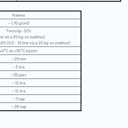
Krémes
~ 1,70 g/cm
3
Tixotróp: 32%
iter víz a 25 kg-os zsákhoz)
% (9,5 - 10 liter víz a 25 kg-os zsákhoz)
+5°C és +35°C között
~ 20 mm
~ 3 óra
~ 30 perc
~ 12 óra
~ 12 óra
~ 7 nap
~ 28 nap