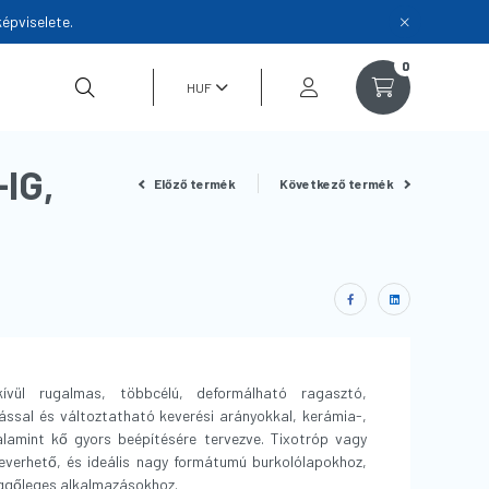
épviselete.
0
IG,
Előző termék
Következő termék
l rugalmas, többcélú, deformálható ragasztó,
́ssal és változtatható keverési arányokkal, kerámia-,
lamint kő gyors beépítésére tervezve. Tixotróp vagy
keverhető, és ideális nagy formátumú burkolólapokhoz,
̈ggőleges alkalmazásokhoz.