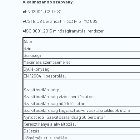
Alkalmazandó szabvány:
●
EN 12004, C2 TE S1
●CSTB QB Certificat n. 3031-151 MC 589
●ISO 9001:2015 minőségirányítási rendszer
Alap:
Szín:
Sűrűség:
Maximális szemcseméret:
Gyúlékonyság:
EN 12004-1 besorolás:
Szakítószilárdság:
Szakítószilárdság vízbe merítés után:
Szakítószilárdság hőérlelés után:
Szakítószilárdság fagyasztási-olvasztási ciklusok után:
Nyitott idő: Szakítószilárdság 30 perc után.
Keresztirányú alakváltozás:
Csúszás:
Hőmérsékleti ellenállás