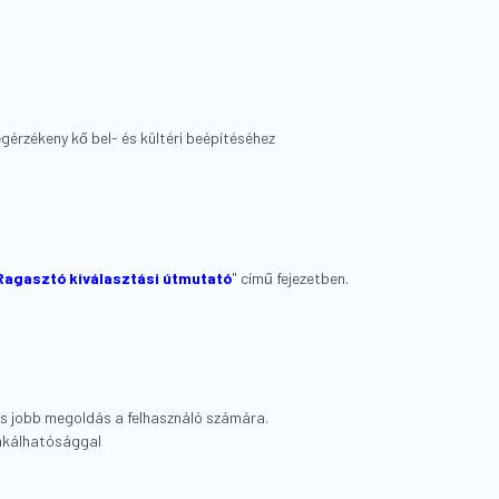
́rzékeny kő bel- és kültéri beépítéséhez
Ragasztó kiválasztási útmutató
" című fejezetben.
s jobb megoldás a felhasználó
számára.
álhatósággal