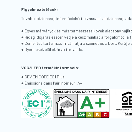
Figyelmeztetések:
További biztonsági információkért olvassa el a biztonsági ad
● Egyes márványok és más természetes kövek alacsony hajlítósz
● Hideg időjárás esetén védje a kész munkát a forgalomtól a 
● Cementet tartalmaz. Irritálhatja a szemet és a bőrt. Kerülje a 
● Gyermekek elől elzárva tartandó.
VOC/LEED termékinformáció:
● GEV EMICODE EC1 Plus
● Émissions dans l'air intérieur: A+