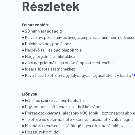
Részletek
Felhasználás:
● 20 mm vastagságig
● Kerámia-, porcelán- és üvegcsempe, valamint nem
nedvessége
● Falakhoz vagy padlókhoz
● Meglévő fal- és padlólapok fölé
● Nagy forgalmú területekhez
● Jó a nagy formátumú burkolólapok telepítéséhez
● Ideális fűtött esztrichekhez
● Keverhető tixotróp vagy folyóágyas ragasztóként - lásd a "
Előnyök:
● Fehér és szürke színben kapható
● Egykomponensű - csak vizet kell hozzáadni
● Porzáscsökkentett, alacsony VOC érték -
biztonságosabb é
● Tixotróp és deformálható - könnyű használat kiváló
megmunk
● Minimális ereszkedés - jó függőleges
alkalmazásokhoz
● Hosszú nyitott idő