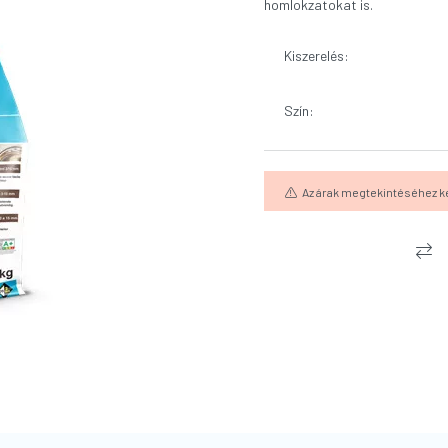
homlokzatokat is.
Kiszerelés
:
Szín
:
Az árak megtekintéséhez k