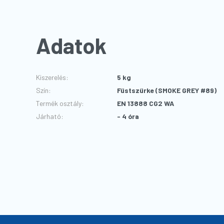
Adatok
Kiszerelés
:
5 kg
Szín
:
Füstszürke (SMOKE GREY #89)
Termék osztály
:
EN 13888 CG2 WA
Járható
:
- 4 óra