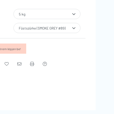
érem lépjen be!