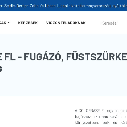
er-Seidle, Berger-Zobel és Hesse-Lignal hivatalos magyarországi gyártói k
KÁK
KÉPZÉSEK
VISZONTELADÓKNAK
 FL - FUGÁZÓ, FÜSTSZÜRK
G
A COLORBASE FL egy cementa
fugákhoz alkalmas kerámia 
környezetben, bel- és kül