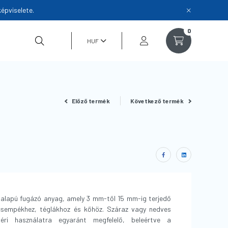
épviselete.
0
E
Előző termék
Következő termék
lapú fugázó anyag, amely 3 mm-től 15 mm-ig terjedő
csempékhez, téglákhoz és kőhöz. Száraz vagy nedves
téri használatra egyaránt megfelelő, beleértve a