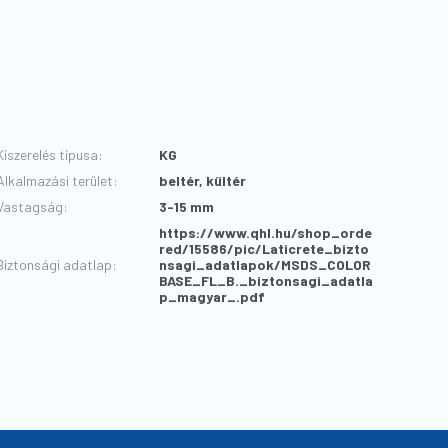
Kiszerelés típusa
:
KG
Alkalmazási terület
:
beltér, kültér
Vastagság
:
3-15 mm
https://www.qhl.hu/shop_orde
red/15586/pic/Laticrete_bizto
Biztonsági adatlap
:
nsagi_adatlapok/MSDS_COLOR
BASE_FL_B._biztonsagi_adatla
p_magyar_.pdf