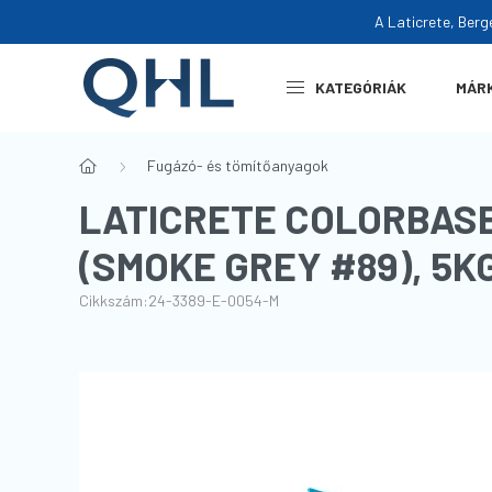
A Laticrete, Berg
KATEGÓRIÁK
MÁR
Fugázó- és tömítőanyagok
LATICRETE COLORBASE
(SMOKE GREY #89), 5K
Cikkszám:
24-3389-E-0054-M