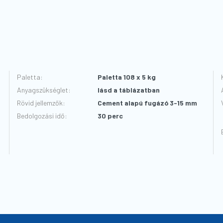
Paletta
:
Paletta 108 x 5 kg
Anyagszükséglet
:
lásd a táblázatban
Rövid jellemzők
:
Cement alapú fugázó 3-15 mm
Bedolgozási idő
:
30 perc